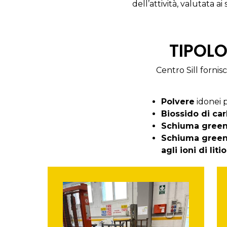
dell’attività, valutata a
TIPOLO
Centro Sill forni
Polvere
idonei p
Biossido di ca
Schiuma green 
Schiuma green 
agli ioni di litio