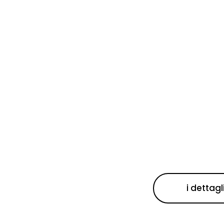
esenza, tipo e carica della bombola di gas ausiliario (estint
essione ausiliaria)
senza di ugelli ostruiti, perdite, corrosione, incrinature su
ssibili e serbatoio
r estintori carrellati: ruote funzionanti e struttura di tra
tegra
i dettagl