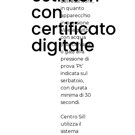
dell’estintore,
con
in quanto
apparecchio
certificato
in pressione.
Va eseguito
digitale
con acqua
(mai con aria
o gas) alla
pressione di
prova ‘Pt’
indicata sul
serbatoio,
con durata
minima di 30
secondi.
Centro Sill
utilizza il
sistema