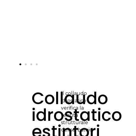
pr
pr
as
fle
pe
in
Collaudo
Il collaudo
idrostatico
idrostatico
verifica la
tenuta
strutturale
estintori
del serbatoio