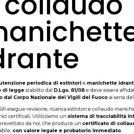
 collaudo
anichett
drante
tenzione periodica di estintori
e
manichette idrant
 di legge
stabilito dal
D.Lgs. 81/08
e deve essere affid
to dal Corpo Nazionale dei Vigili del Fuoco
ai sensi de
ill esegue revisione, ricarica estintori e collaudo maniche
ici certificati. Utilizziamo un
sistema di tracciabilità in
 brevettato da noi, che produce un
certificato di colla
bile,
con valore legale e probatorio immediato
.