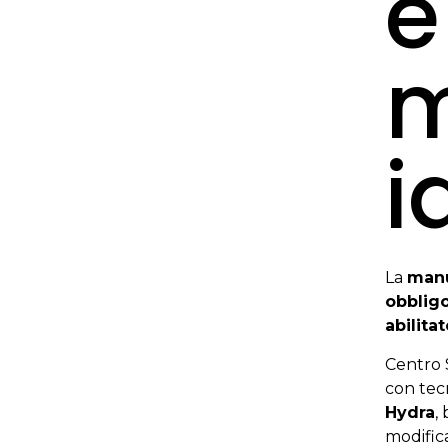
e
m
i
La
manu
obbligo
abilita
Centro S
con tecn
Hydra
,
modifica