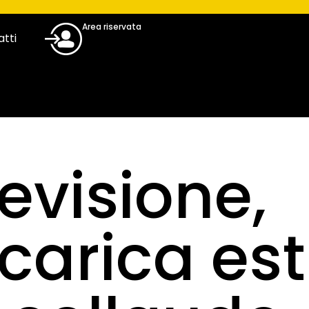
Area riservata
tti
evisione,
icarica est