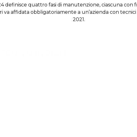
 definisce quattro fasi di manutenzione, ciascuna con fr
 va affidata obbligatoriamente a un’azienda con tecnici ab
2021.
ROLLO PERIODICO, OGNI 6 MESI
rollo semestrale, eseguito in situ senza rimozione dell’ag
ente, verifica le condizioni operative dell’estintore nel s
llazione:
tegrità dell’estintore e del supporto a parete; assenza di
nomissioni; sigillo integro sul dispositivo di sicurezza
esenza del cartello segnalatore con accesso libero da ost
ggibilità delle iscrizioni e data entro i termini del prossim
ogrammato
dicatore di pressione nel campo verde (estintori a pressi
rmanente); verifica a pesatura per CO₂