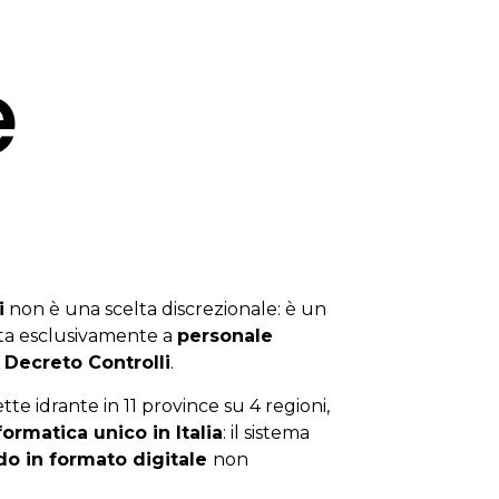
e
i
non è una scelta discrezionale: è un
ata esclusivamente a
personale
l
Decreto Controlli
.
tte idrante in 11 province su 4 regioni,
formatica unico in Italia
: il sistema
udo in formato digitale
non