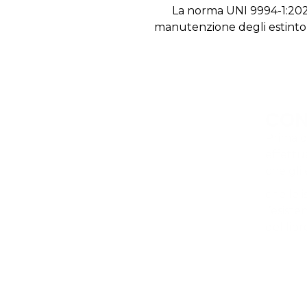
La norma UNI 9994-1:2024
manutenzione degli estintori
CONT
nutenzione, il manutentore
Il cont
è consentita la manutenzione
estingu
di insta
enti e leggibili
in
terventi precedentila disponibilità
ma
duttore, ove previsto
pr
le
pr
in
pe