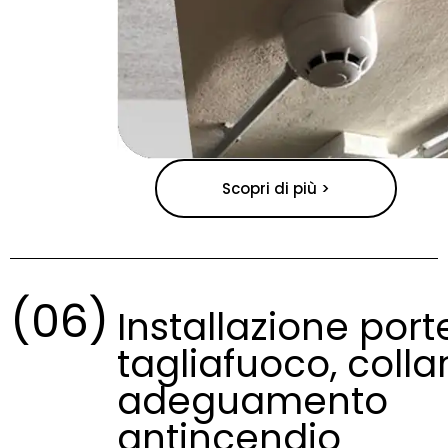
Scopri di più >
(06)
Installazione port
tagliafuoco, collar
adeguamento
antincendio