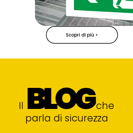
Scopri di più >
BLOG
Il
che
parla di sicurezza