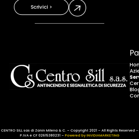
Scrivici >
Pa
Ho
Azi
Ser
Cer
Blo
Con
CENTRO SILL sas di Zanin Milena & C. – Copyright 2021 – All Rights Reserved –
P.IVA e CF 02615380231 –
Powered by INVIDIAMARKETING