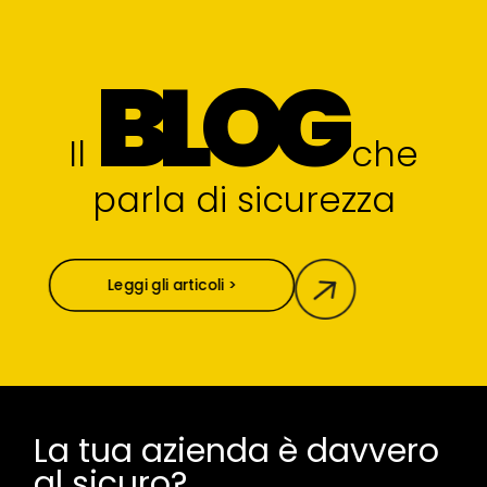
BLOG
Il
che
parla di sicurezza
Leggi gli articoli >
La tua azienda è davvero
al sicuro?