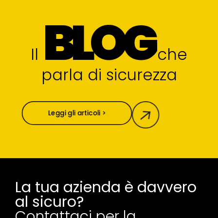
BLOG
Il
che
parla di sicurezza
Leggi gli articoli >
La tua azienda è davvero
al sicuro?
Contattaci per la